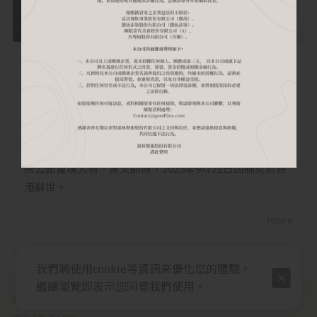
2025-09-23
【嘉林餐旅集團致敬謝文師傅】從香港到台北，
他以一生探索與守護經典味道，傳遞料理的真與
純。
嘉林餐旅集團懷著深切的不捨與沉痛心情，向社會各界傳
達一個令人悲傷的消息——捌伍添第餐廳創始主廚暨貳零
捌公館靈魂人物，謝文師傅，2025年9月22日因肺炎於香
港辭世。
more
我們將使用cookie等資訊來優化您的體驗，
繼續瀏覽即表示您同意我們使用。
Contact@goodlins.com