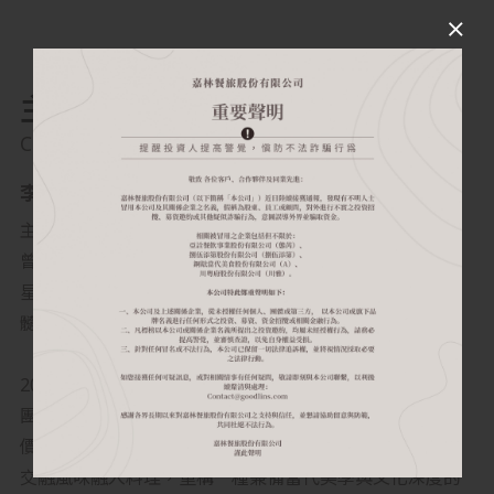
主廚介紹
Chef Introduction
李劍鳴 主廚
主廚李劍鳴（業界尊稱「鳴師傅」）掌勺逾四十年，先後
曾於澳門四季酒店米其林二星餐廳紫逸軒、香港米其林二
星都爹利會館、香港啟德帝盛酒店深耕，熟稔極致粵菜精
髓，習得一身深厚精湛的廚功。
2025 年正式加入嘉林餐旅集團，帶領「捌伍添第 85TD」
團隊從在地風土尋味，善用台灣四時物產脈絡，打破對高
價食材的迷思，不倚賴鮑參翅肚來顯貴，將現代香港東西
交融風味融入料理，重構一種兼備當代美學與文化深度的