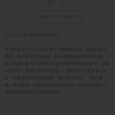
FIND YOUR TABLE
2021 – 2025 米其林指南推薦。
坐落於台北 101 大樓 85 層，俯瞰繁華都市，盡覽絕美天
際線，是許多海內外明星、藝人與饕客指定來訪的中餐
廳。由擁有逾 40 年資歷的主廚李劍鳴親自坐鎮掌勺，融貫
中西食材，精通正統粵菜技藝，一展融合現代香港多元文
化、社會變貌與時代脈動的「現代香港粵菜」，菜式雅
緻、華洋薈萃，在保有傳統味道的同時，希望帶給國內外
高賓雅客前所未有的餐桌體驗。