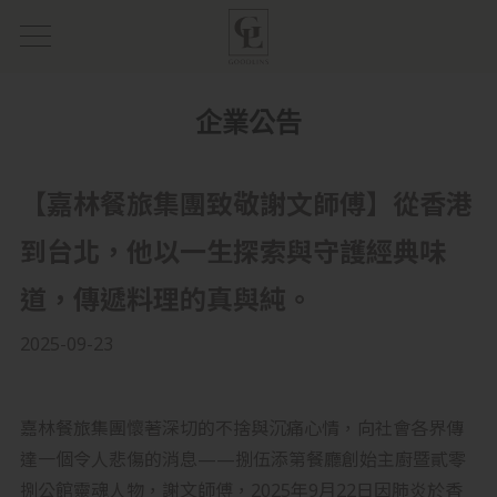
企業公告
【嘉林餐旅集團致敬謝文師傅】從香港
到台北，他以一生探索與守護經典味
道，傳遞料理的真與純。
2025-09-23
嘉林餐旅集團懷著深切的不捨與沉痛心情，向社會各界傳
達一個令人悲傷的消息——捌伍添第餐廳創始主廚暨貳零
捌公館靈魂人物，謝文師傅，2025年9月22日因肺炎於香