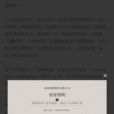
港辭世。
入行超過半世紀，謝文師傅一生幾乎都與廚房相伴。他少
年時踏入酒樓做學徒，從最辛苦的洗切雜務做起，逐步累
積紮實的基本功。後來進入有「香港富豪食堂」之稱的
「福臨門」，師承名師，在嚴格的要求中磨礪技藝，也在
那段時光裡確立了他畢生堅持的信念——料理要真，要
純，要讓食材說話。
謝文師傅常說：「香港味道，就是好吃的味道。」五十多
年來，他走遍廣州、南京、上海、深圳及荷蘭等地的高級
餐廳與酒店，卻始終堅持回到香港尋找熟悉的味道，因為
只有不斷磨練舌頭的記憶，才能守住最正宗的香港風味。
對他而言，傳統香港味道是經過幾十年演進、凝縮而成的
完美狀態，是血脈相承的集體記憶，容不得一絲鬆懈。也
因此，他主理的餐廳裡，只有通過他「舌頭這一關」的料