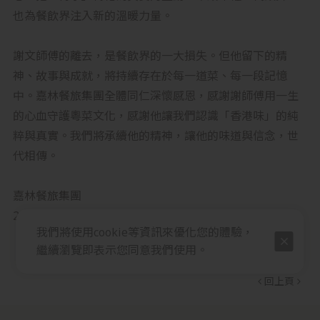
也為餐飲界注入新的溫暖力量。
謝文師傅的離去，是餐飲界的一大損失。但他留下的精
神、故事與成就，將持續存在於每一道菜、每一段記憶
中。嘉林餐旅集團全體同仁深懷感恩，感謝謝師傅用一生
的心血守護粵菜文化，感謝他讓我們認識「香港味」的純
粹與真實。我們將承續他的精神，讓他的味道與信念，世
代相傳。
嘉林餐旅集團
2025年9月23日
我們將使用cookie等資訊來優化您的體驗，
繼續瀏覽即表示您同意我們使用。
回上頁