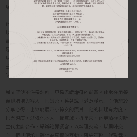
理，才能端上客人的餐桌。
他在台灣留下兩個鮮明舞台：位於台北101的 捌伍添第，
以國際地標的高度展現粵菜的細膩與格局，讓在地與海外
賓客都能看見粵菜的新面貌；另一個舞台 貳零捌公館，則
是他最真摯的分享——沒有固定菜單，他每天親自上市
場，將80、90年代的香港老菜、手工菜、打邊爐，細緻地
重現並重新演繹，讓客人在溫潤的料理中感受到「老香港
味」的記憶與情感。
謝文師傅不僅是名廚，更是溫暖謙遜的前輩。他常在用餐
後靦腆地與客人一同試菜，笑著說「滿意滿意」；他樂於
分享心得，也樂於展示小孫女的照片。他的料理有力度，
也有溫度，就像他本人一樣真誠。近年來，他更積極與新
生代主廚合作，舉辦跨界餐會，以料理交流、以風味交
心，把「傳承」轉化為真實的互動，帶給年輕一代鼓舞，